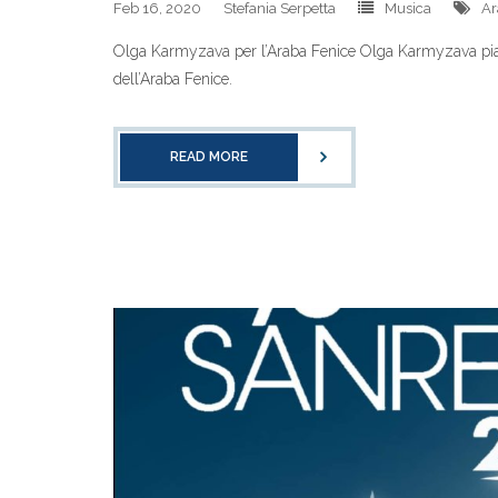
Feb 16, 2020
Stefania Serpetta
Musica
Ar
Olga Karmyzava per l’Araba Fenice Olga Karmyzava piani
dell’Araba Fenice.
READ MORE