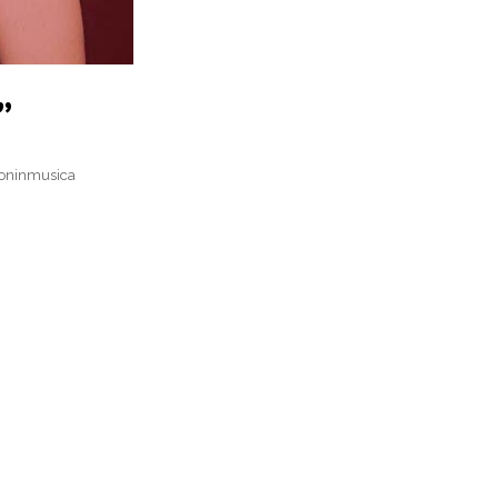
”
ioninmusica