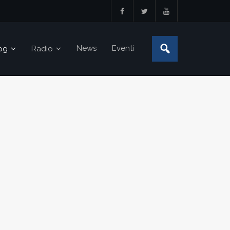
News
Eventi
og
Radio