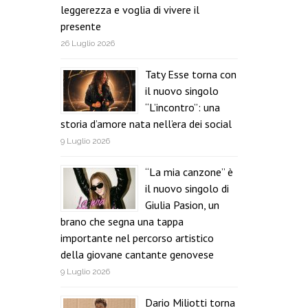
leggerezza e voglia di vivere il
presente
26 Luglio 2026
Taty Esse torna con
il nuovo singolo
“L’incontro”: una
storia d’amore nata nell’era dei social
9 Luglio 2026
“La mia canzone” è
il nuovo singolo di
Giulia Pasion, un
brano che segna una tappa
importante nel percorso artistico
della giovane cantante genovese
9 Luglio 2026
Dario Miliotti torna