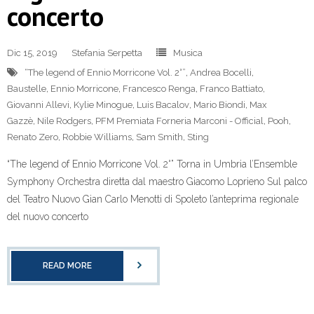
concerto
Dic 15, 2019
Stefania Serpetta
Musica
“The legend of Ennio Morricone Vol. 2°”
,
Andrea Bocelli
,
Baustelle
,
Ennio Morricone
,
Francesco Renga
,
Franco Battiato
,
Giovanni Allevi
,
Kylie Minogue
,
Luis Bacalov
,
Mario Biondi
,
Max
Gazzè
,
Nile Rodgers
,
PFM Premiata Forneria Marconi - Official
,
Pooh
,
Renato Zero
,
Robbie Williams
,
Sam Smith
,
Sting
“The legend of Ennio Morricone Vol. 2°” Torna in Umbria l’Ensemble
Symphony Orchestra diretta dal maestro Giacomo Loprieno Sul palco
del Teatro Nuovo Gian Carlo Menotti di Spoleto l’anteprima regionale
del nuovo concerto
READ MORE