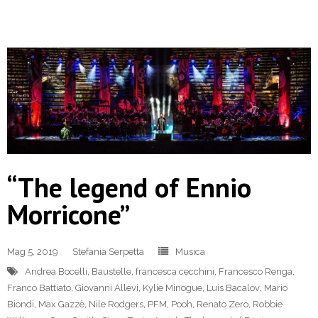
“The legend of Ennio
Morricone”
Mag 5, 2019
Stefania Serpetta
Musica
Andrea Bocelli
,
Baustelle
,
francesca cecchini
,
Francesco Renga
,
Franco Battiato
,
Giovanni Allevi
,
Kylie Minogue
,
Luis Bacalov
,
Mario
Biondi
,
Max Gazzè
,
Nile Rodgers
,
PFM
,
Pooh
,
Renato Zero
,
Robbie