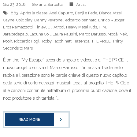
Giu 23, 2018
Stefania Serpetta
Artisti
883
,
Après la classe
,
Axel Capurro
,
Benji e Fede
,
Bianca Atzei
,
Cayne
,
Coldplay
,
Danny Peyronel
,
edoardo bennato
,
Enrico Ruggeri
,
Eros Ramazzotti
,
Finley
,
Gli Atroci
,
Heavy Metal Kids
,
HIM
,
Jarabedepalo
,
Lacuna Coil
,
Laura Pausini
,
Marco Barusso
,
Modà
,
Nek
,
Pooh
,
Riccardo Fogli
,
Roby Facchinetti
,
Tazenda
,
THE PRICE
,
Thirty
Seconds to Mars
È on line “My Escape”, secondo singolo e videoclip di THE PRICE, il
nuovo progetto solista di Marco Barusso. L’intervista Tradimento,
rabbia e liberazione sono le parole chiave di questo nuovo capitolo
della serie di cortometraggi musicali legati al progetto THE PRICE e
alle canzoni contenute nell’album di prossima pubblicazione, dove il
noto produttore e chitarrista […]
READ MORE