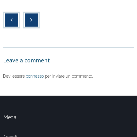
a
wi
h
o
c
tt
at
n
e
er
s
di
b
A
vi
o
p
di
o
p
Leave a comment
k
Devi essere
connesso
per inviare un commento.
Meta