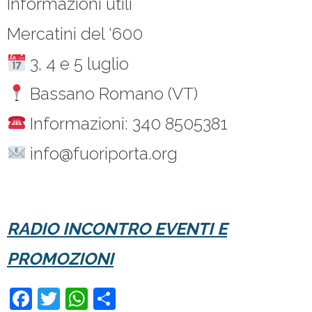
Informazioni utili
Mercatini del ‘600
3, 4 e 5 luglio
Bassano Romano (VT)
Informazioni: 340 8505381
info@fuoriporta.org
RADIO INCONTRO EVENTI E
PROMOZIONI
F
T
W
C