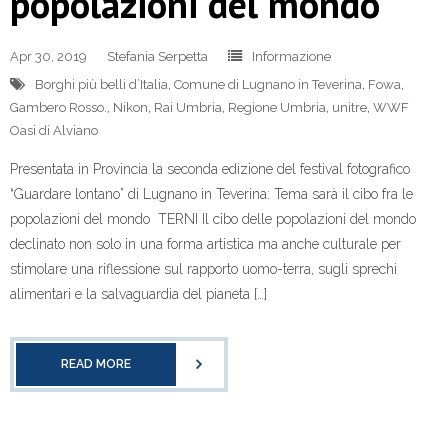
popolazioni del mondo
Apr 30, 2019
Stefania Serpetta
Informazione
Borghi più belli d’Italia
,
Comune di Lugnano in Teverina
,
Fowa
,
Gambero Rosso.
,
Nikon
,
Rai Umbria
,
Regione Umbria
,
unitre
,
WWF
Oasi di Alviano
Presentata in Provincia la seconda edizione del festival fotografico
“Guardare lontano” di Lugnano in Teverina: Tema sarà il cibo fra le
popolazioni del mondo TERNI Il cibo delle popolazioni del mondo
declinato non solo in una forma artistica ma anche culturale per
stimolare una riflessione sul rapporto uomo-terra, sugli sprechi
alimentari e la salvaguardia del pianeta […]
READ MORE