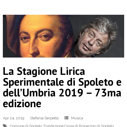
La Stagione Lirica
Sperimentale di Spoleto e
dell’Umbria 2019 – 73ma
edizione
Apr 24, 2019
Stefania Serpetta
Musica
Comune di Spoleto
,
Fondazione Cassa di Risparmio di Spoleto
,