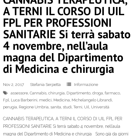
A TERNI IL CORSO DI UIL
FPL PER PROFESSIONI
SANITARIE Si terrà sabato
4 novembre, nell’aula
magna del Dipartimento
di Medicina e chirurgia
Nov 2, 2017
Stefania Serpetta
Informazione
assessore
,
Cannabis
,
chirurgia
,
Dipartimento
,
droga
,
farmaco
,
Fpl
,
Luca Barberini
,
medici
,
Medicina
,
Michelangelo Librandi
,
perugia
,
Regione Umbria
,
sanita
,
studi
,
Terni
,
Uil
,
Università
CANNABIS TERAPEUTICA, A TERNI IL CORSO DI UIL FPL PER
PROFESSIONI SANITARIE Si terrà sabato 4 novembre, nell’aula
magna del Dipartimento di Medicina e chirurgia Sono già da giorni