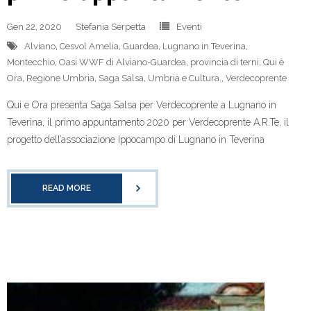
Gen 22, 2020
Stefania Serpetta
Eventi
Alviano
,
Cesvol Amelia
,
Guardea
,
Lugnano in Teverina
,
Montecchio
,
Oasi WWF di Alviano-Guardea
,
provincia di terni
,
Qui è
Ora
,
Regione Umbria
,
Saga Salsa
,
Umbria e Cultura.
,
Verdecoprente
Qui e Ora presenta Saga Salsa per Verdecoprente a Lugnano in
Teverina, il primo appuntamento 2020 per Verdecoprente A.R.Te, il
progetto dell’associazione Ippocampo di Lugnano in Teverina
READ MORE