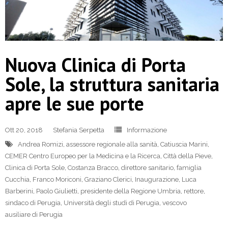
Nuova Clinica di Porta
Sole, la struttura sanitaria
apre le sue porte
Ott 20, 2018
Stefania Serpetta
Informazione
Andrea Romizi
,
assessore regionale alla sanità
,
Catiuscia Marini
,
CEMER Centro Europeo per la Medicina e la Ricerca
,
Città della Pieve
,
Clinica di Porta Sole
,
Costanza Bracco
,
direttore sanitario
,
famiglia
Cucchia
,
Franco Moriconi
,
Graziano Clerici
,
Inaugurazione
,
Luca
Barberini
,
Paolo Giulietti
,
presidente della Regione Umbria
,
rettore
,
sindaco di Perugia
,
Università degli studi di Perugia
,
vescovo
ausiliare di Perugia