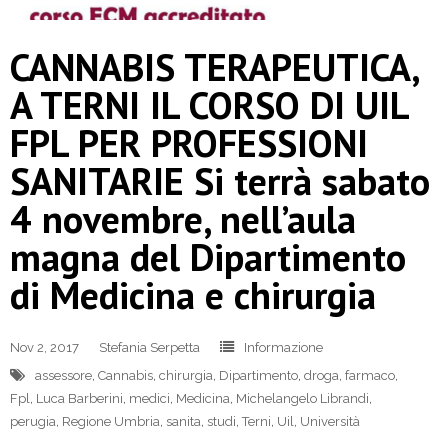
CANNABIS TERAPEUTICA,
A TERNI IL CORSO DI UIL
FPL PER PROFESSIONI
SANITARIE Si terrà sabato
4 novembre, nell’aula
magna del Dipartimento
di Medicina e chirurgia
Nov 2, 2017
Stefania Serpetta
Informazione
assessore
,
Cannabis
,
chirurgia
,
Dipartimento
,
droga
,
farmaco
,
Fpl
,
Luca Barberini
,
medici
,
Medicina
,
Michelangelo Librandi
,
perugia
,
Regione Umbria
,
sanita
,
studi
,
Terni
,
Uil
,
Università