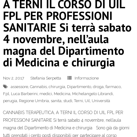
A TERNI IL CORSO DI UIL
FPL PER PROFESSIONI
SANITARIE Si terrà sabato
4 novembre, nell’aula
magna del Dipartimento
di Medicina e chirurgia
Nov 2, 2017
Stefania Serpetta
Informazione
assessore
,
Cannabis
,
chirurgia
,
Dipartimento
,
droga
,
farmaco
,
Fpl
,
Luca Barberini
,
medici
,
Medicina
,
Michelangelo Librandi
,
perugia
,
Regione Umbria
,
sanita
,
studi
,
Terni
,
Uil
,
Università
CANNABIS TERAPEUTICA, A TERNI IL CORSO DI UIL FPL PER
PROFESSIONI SANITARIE Si terrà sabato 4 novembre, nell’aula
magna del Dipartimento di Medicina e chirurgia Sono già da giorni
tutti prenotati i cento posti disponibili per partecipare al corso