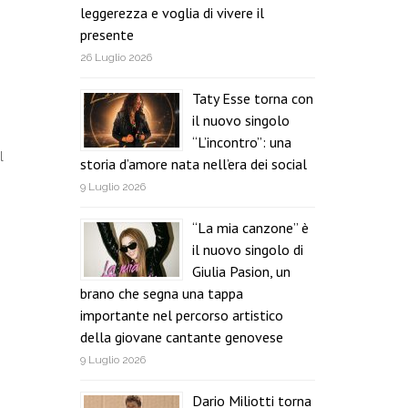
leggerezza e voglia di vivere il
presente
26 Luglio 2026
Taty Esse torna con
il nuovo singolo
“L’incontro”: una
l
storia d’amore nata nell’era dei social
9 Luglio 2026
“La mia canzone” è
il nuovo singolo di
Giulia Pasion, un
brano che segna una tappa
importante nel percorso artistico
della giovane cantante genovese
9 Luglio 2026
Dario Miliotti torna