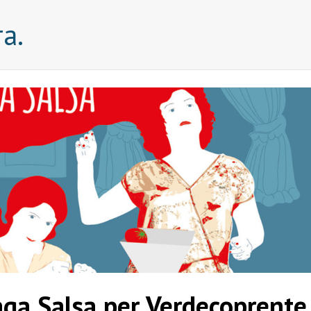
a.
aga Salsa per Verdecoprente