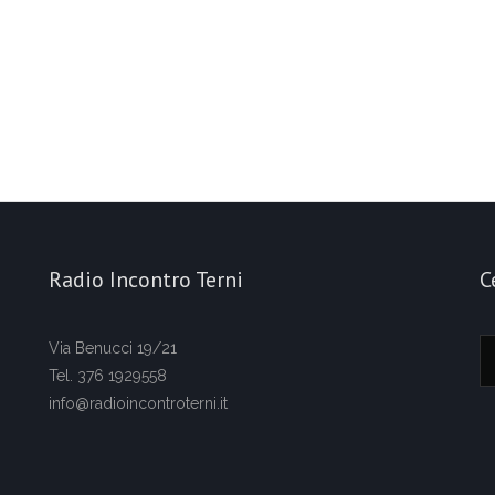
Radio Incontro Terni
C
Via Benucci 19/21
Tel. 376 1929558
info@radioincontroterni.it