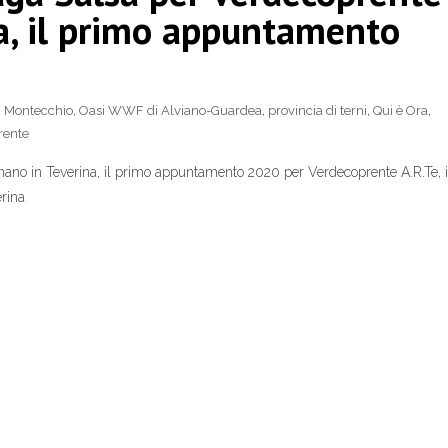
na, il primo appuntamento
,
Montecchio
,
Oasi WWF di Alviano-Guardea
,
provincia di terni
,
Qui è Ora
,
rente
ano in Teverina, il primo appuntamento 2020 per Verdecoprente A.R.Te, i
rina