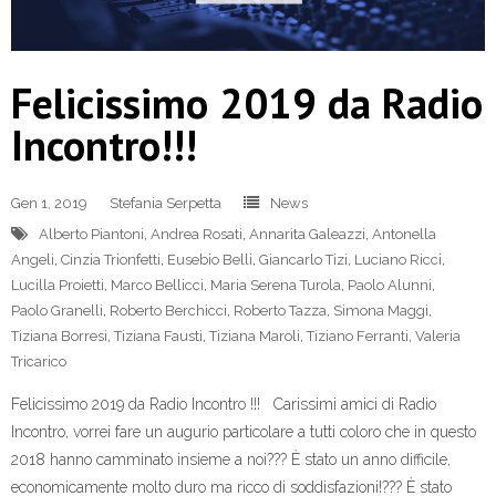
Felicissimo 2019 da Radio
Incontro!!!
Gen 1, 2019
Stefania Serpetta
News
Alberto Piantoni
,
Andrea Rosati
,
Annarita Galeazzi
,
Antonella
Angeli
,
Cinzia Trionfetti
,
Eusebio Belli
,
Giancarlo Tizi
,
Luciano Ricci
,
Lucilla Proietti
,
Marco Bellicci
,
Maria Serena Turola
,
Paolo Alunni
,
Paolo Granelli
,
Roberto Berchicci
,
Roberto Tazza
,
Simona Maggi
,
Tiziana Borresi
,
Tiziana Fausti
,
Tiziana Maroli
,
Tiziano Ferranti
,
Valeria
Tricarico
Felicissimo 2019 da Radio Incontro !!! Carissimi amici di Radio
Incontro, vorrei fare un augurio particolare a tutti coloro che in questo
2018 hanno camminato insieme a noi??? È stato un anno difficile,
economicamente molto duro ma ricco di soddisfazioni!??? È stato