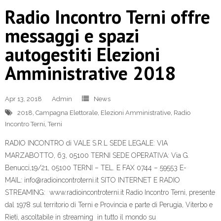
Radio Incontro Terni offre
messaggi e spazi
autogestiti Elezioni
Amministrative 2018
Apr 13, 2018
Admin
News
2018
,
Campagna Elettorale
,
Elezioni Amministrative
,
Radio
Incontro Terni
,
Terni
RADIO INCONTRO di VALE S.R.L SEDE LEGALE: VIA
MARZABOTTO, 63, 05100 TERNI SEDE OPERATIVA: Via G.
Benucci,19/21, 05100 TERNI – TEL. E FAX 0744 – 59553 E-
MAIL: info@radioincontroterni.it SITO INTERNET E RADIO
STREAMING: www.radioincontroterni.it Radio Incontro Terni, presente
dal 1978 sul territorio di Terni e Provincia e parte di Perugia, Viterbo e
Rieti, ascoltabile in streaming in tutto il mondo su