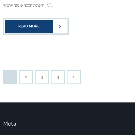
www.radioincontroterni.it […]
READ MORE
1
2
3
4
Meta