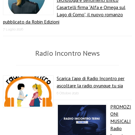
tecnologia e sentimenti Enrico
Casartelli firma “Alfa e Omega sul
Lago di Como”, il nuovo romanzo
pubblicato da Robin Edizioni
7 Luglio 2026
Radio Incontro News
Scarica l’app di Radio Incontro per
ascoltare la radio ovunque tu sia
6 Ottobre 2020
PROMOZI
ONI
MUSICALI
Radio