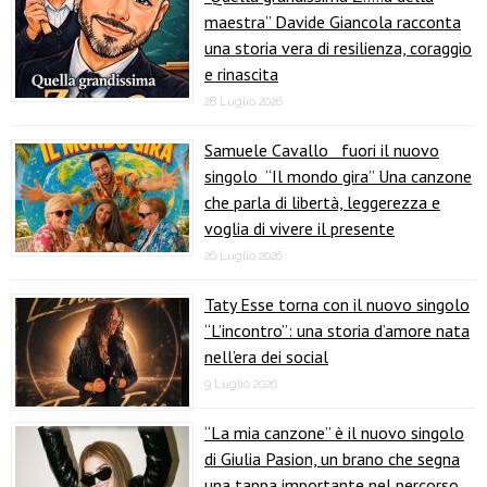
maestra” Davide Giancola racconta
una storia vera di resilienza, coraggio
e rinascita
28 Luglio 2026
Samuele Cavallo fuori il nuovo
singolo “Il mondo gira” Una canzone
che parla di libertà, leggerezza e
voglia di vivere il presente
26 Luglio 2026
Taty Esse torna con il nuovo singolo
“L’incontro”: una storia d’amore nata
nell’era dei social
9 Luglio 2026
“La mia canzone” è il nuovo singolo
di Giulia Pasion, un brano che segna
una tappa importante nel percorso