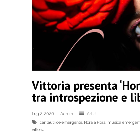
Vittoria presenta ‘Hor
tra introspezione e li
Lug 2, 2026
Admin
Artisti
cantautrice emergente
,
Hora a Hora
,
musica emergente
vittoria