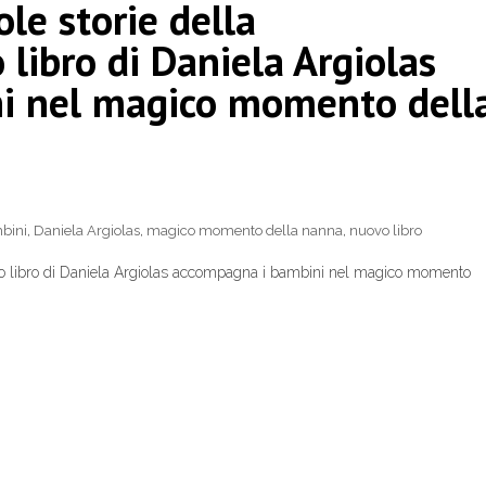
ole storie della
 libro di Daniela Argiolas
i nel magico momento dell
bini
,
Daniela Argiolas
,
magico momento della nanna
,
nuovo libro
nuovo libro di Daniela Argiolas accompagna i bambini nel magico momento