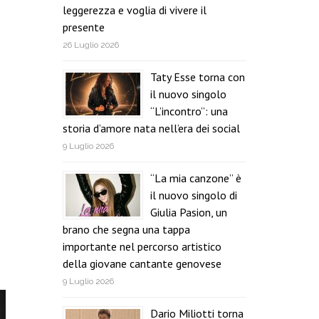
leggerezza e voglia di vivere il
presente
26 Luglio 2026
Taty Esse torna con
il nuovo singolo
“L’incontro”: una
storia d’amore nata nell’era dei social
9 Luglio 2026
“La mia canzone” è
il nuovo singolo di
Giulia Pasion, un
brano che segna una tappa
importante nel percorso artistico
della giovane cantante genovese
9 Luglio 2026
Dario Miliotti torna