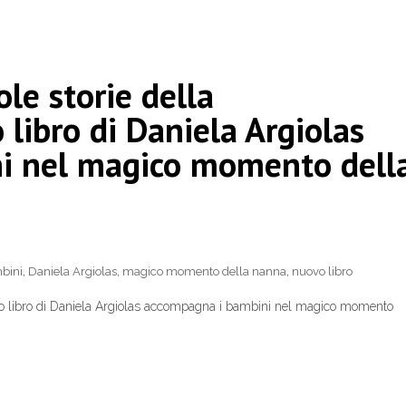
ole storie della
 libro di Daniela Argiolas
i nel magico momento dell
bini
,
Daniela Argiolas
,
magico momento della nanna
,
nuovo libro
nuovo libro di Daniela Argiolas accompagna i bambini nel magico momento