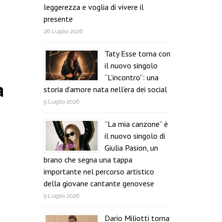
leggerezza e voglia di vivere il
presente
26 Luglio 2026
Taty Esse torna con
il nuovo singolo
“L’incontro”: una
a
storia d’amore nata nell’era dei social
9 Luglio 2026
“La mia canzone” è
il nuovo singolo di
Giulia Pasion, un
brano che segna una tappa
importante nel percorso artistico
della giovane cantante genovese
9 Luglio 2026
Dario Miliotti torna