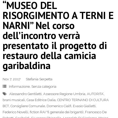
“MUSEO DEL
RISORGIMENTO A TERNI E
NARNI” Nel corso
dell’incontro verrà
presentato il progetto di
restauro della camicia
garibaldina
Nov 7, 2017
Stefania Serpetta
Informazione
,
Senza categoria
Alessandro Gentiletti
,
Assessore Regione Umbria
,
AUTORITA’
,
brani musicali
,
Casa Editrice Dalia
,
CENTRO TERNANO DI CULTURA
BCT
,
Consigliere Comunale
,
Domenico Cialfi
,
Evasio Gialletti
,
Federico Novelli
,
fiction RAI "Il generale dei briganti)
,
Francesco De