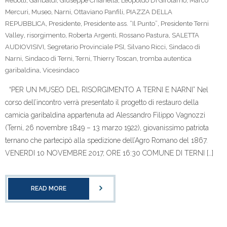
Rebotti
,
Garibaldi
,
Giuseppe Chianella
,
Leopoldo Di Girolamo
,
Marco
Mercuri
,
Museo
,
Narni
,
Ottaviano Panfili
,
PIAZZA DELLA
REPUBBLICA
,
Presidente
,
Presidente ass. “Il Punto”
,
Presidente Terni
Valley
,
risorgimento
,
Roberta Argenti
,
Rossano Pastura
,
SALETTA
AUDIOVISIVI
,
Segretario Provinciale PSI
,
Silvano Ricci
,
Sindaco di
Narni
,
Sindaco di Terni
,
Terni
,
Thierry Toscan
,
tromba autentica
garibaldina
,
Vicesindaco
“PER UN MUSEO DEL RISORGIMENTO A TERNI E NARNI” Nel
corso dell’incontro verrà presentato il progetto di restauro della
camicia garibaldina appartenuta ad Alessandro Filippo Vagnozzi
(Terni, 26 novembre 1849 – 13 marzo 1922), giovanissimo patriota
ternano che partecipò alla spedizione dell’Agro Romano del 1867.
VENERDI 10 NOVEMBRE 2017, ORE 16:30 COMUNE DI TERNI […]
READ MORE