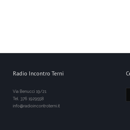
Radio Incontro Terni
C
Via Benucci 19/21
Tel. 376 1929558
info@radioincontroterni.it