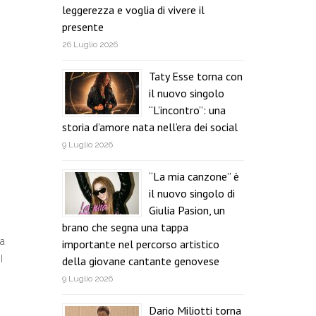
leggerezza e voglia di vivere il
presente
26 Luglio 2026
Taty Esse torna con
il nuovo singolo
“L’incontro”: una
storia d’amore nata nell’era dei social
9 Luglio 2026
“La mia canzone” è
il nuovo singolo di
Giulia Pasion, un
brano che segna una tappa
ta
importante nel percorso artistico
I
della giovane cantante genovese
9 Luglio 2026
Dario Miliotti torna