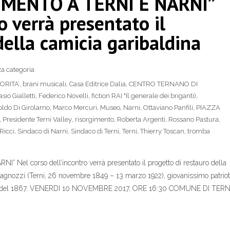
MENTO A TERNI E NARNI”
o verrà presentato il
della camicia garibaldina
a categoria
ORITA’
,
brani musicali
,
Casa Editrice Dalia
,
CENTRO TERNANO DI
sio Gialletti
,
Federico Novelli
,
fiction RAI "Il generale dei briganti)
,
oldo Di Girolamo
,
Marco Mercuri
,
Museo
,
Narni
,
Ottaviano Panfili
,
PIAZZA
,
Presidente Terni Valley
,
risorgimento
,
Roberta Argenti
,
Rossano Pastura
,
Ricci
,
Sindaco di Narni
,
Sindaco di Terni
,
Terni
,
Thierry Toscan
,
tromba
 corso dell’incontro verrà presentato il progetto di restauro della
Vagnozzi (Terni, 26 novembre 1849 – 13 marzo 1922), giovanissimo patrio
mano del 1867. VENERDI 10 NOVEMBRE 2017, ORE 16:30 COMUNE DI TERN