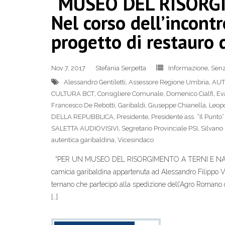
“MUSEO DEL RISORGI
Nel corso dell’incontr
progetto di restauro 
Nov 7, 2017
Stefania Serpetta
Informazione
,
Senz
Alessandro Gentiletti
,
Assessore Regione Umbria
,
AUT
CULTURA BCT
,
Consigliere Comunale
,
Domenico Cialfi
,
Eva
Francesco De Rebotti
,
Garibaldi
,
Giuseppe Chianella
,
Leop
DELLA REPUBBLICA
,
Presidente
,
Presidente ass. “Il Punto”
SALETTA AUDIOVISIVI
,
Segretario Provinciale PSI
,
Silvano 
autentica garibaldina
,
Vicesindaco
“PER UN MUSEO DEL RISORGIMENTO A TERNI E NARNI” Nel
camicia garibaldina appartenuta ad Alessandro Filippo 
ternano che partecipò alla spedizione dell’Agro Ro
[…]