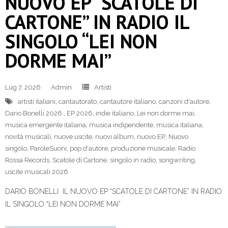
NUOVO EP “SCATOLE DI
CARTONE” IN RADIO IL
SINGOLO “LEI NON
DORME MAI”
Lug 7, 2026
Admin
Artisti
artisti italiani
,
cantautorato
,
cantautore italiano
,
canzoni d'autore
,
Dario Bonelli 2026.
,
EP 2026
,
indie italiano
,
Lei non dorme mai
,
musica emergente italiana
,
musica indipendente
,
musica italiana
,
novità musicali
,
nuove uscite
,
nuovi album
,
nuovo EP
,
Nuovo
singolo
,
ParoleSuoni
,
pop d'autore
,
produzione musicale
,
Radio
Rossa Records
,
Scatole di Cartone
,
singolo in radio
,
songwriting
,
uscite musicali 2026
DARIO BONELLI IL NUOVO EP “SCATOLE DI CARTONE” IN RADIO
IL SINGOLO “LEI NON DORME MAI”