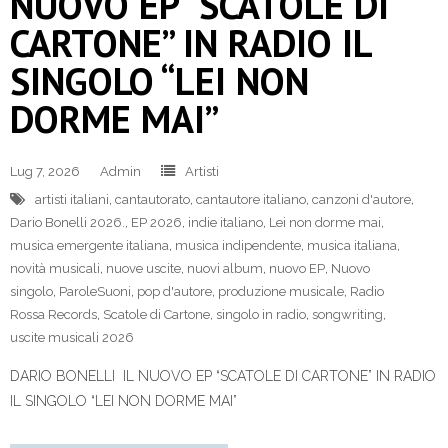
NUOVO EP “SCATOLE DI
CARTONE” IN RADIO IL
SINGOLO “LEI NON
DORME MAI”
Lug 7, 2026
Admin
Artisti
artisti italiani
,
cantautorato
,
cantautore italiano
,
canzoni d'autore
,
Dario Bonelli 2026.
,
EP 2026
,
indie italiano
,
Lei non dorme mai
,
musica emergente italiana
,
musica indipendente
,
musica italiana
,
novità musicali
,
nuove uscite
,
nuovi album
,
nuovo EP
,
Nuovo
singolo
,
ParoleSuoni
,
pop d'autore
,
produzione musicale
,
Radio
Rossa Records
,
Scatole di Cartone
,
singolo in radio
,
songwriting
,
uscite musicali 2026
DARIO BONELLI IL NUOVO EP “SCATOLE DI CARTONE” IN RADIO
IL SINGOLO “LEI NON DORME MAI”