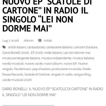
NUOVO EP “SCATOLE DI
CARTONE” IN RADIO IL
SINGOLO “LEI NON
DORME MAI”
Lug 7, 2026
Admin
Artisti
artisti italiani
,
cantautorato
,
cantautore italiano
,
canzoni d'autore
,
Dario Bonelli 2026.
,
EP 2026
,
indie italiano
,
Lei non dorme mai
,
musica emergente italiana
,
musica indipendente
,
musica italiana
,
novità musicali
,
nuove uscite
,
nuovi album
,
nuovo EP
,
Nuovo
singolo
,
ParoleSuoni
,
pop d'autore
,
produzione musicale
,
Radio
Rossa Records
,
Scatole di Cartone
,
singolo in radio
,
songwriting
,
uscite musicali 2026
DARIO BONELLI IL NUOVO EP “SCATOLE DI CARTONE” IN RADIO
IL SINGOLO “LEI NON DORME MAI”