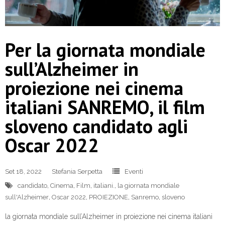
Per la giornata mondiale
sull’Alzheimer in
proiezione nei cinema
italiani SANREMO, il film
sloveno candidato agli
Oscar 2022
Set 18, 2022
Stefania Serpetta
Eventi
candidato
,
Cinema
,
Film
,
italiani.
,
la giornata mondiale
sull'Alzheimer
,
Oscar 2022
,
PROIEZIONE
,
Sanremo
,
sloveno
la giornata mondiale sull’Alzheimer in proiezione nei cinema italiani