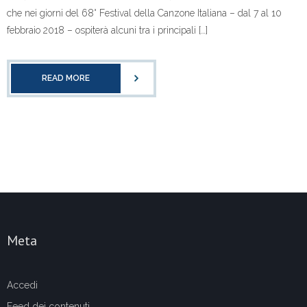
che nei giorni del 68° Festival della Canzone Italiana – dal 7 al 10
febbraio 2018 – ospiterà alcuni tra i principali […]
READ MORE
Meta
Accedi
Feed dei contenuti