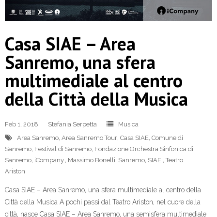
Casa SIAE – Area
Sanremo, una sfera
multimediale al centro
della Città della Musica
Feb 1, 2018
Stefania Serpetta
Musica
Area Sanremo
,
Area Sanremo Tour
,
Casa SIAE
,
Comune di
Sanremo
,
Festival di Sanremo
,
Fondazione Orchestra Sinfonica di
Sanremo
,
iCompany.
,
Massimo Bonelli
,
Sanremo
,
SIAE.
,
Teatro
Ariston
Casa SIAE – Area Sanremo, una sfera multimediale al centro della
Città della Musica A pochi passi dal Teatro Ariston, nel cuore della
città, nasce Casa SIAE – Area Sanremo, una semisfera multimediale