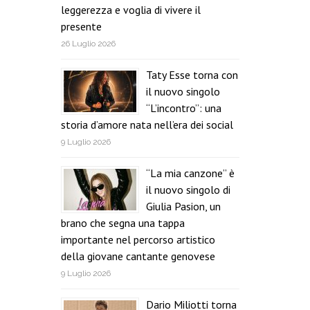
leggerezza e voglia di vivere il
presente
26 Luglio 2026
Taty Esse torna con
il nuovo singolo
“L’incontro”: una
storia d’amore nata nell’era dei social
9 Luglio 2026
“La mia canzone” è
il nuovo singolo di
Giulia Pasion, un
brano che segna una tappa
importante nel percorso artistico
della giovane cantante genovese
9 Luglio 2026
Dario Miliotti torna