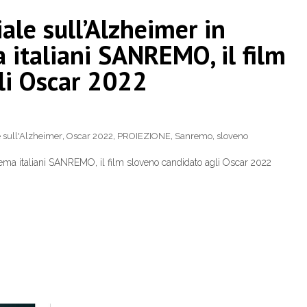
ale sull’Alzheimer in
 italiani SANREMO, il film
li Oscar 2022
 sull'Alzheimer
,
Oscar 2022
,
PROIEZIONE
,
Sanremo
,
sloveno
inema italiani SANREMO, il film sloveno candidato agli Oscar 2022