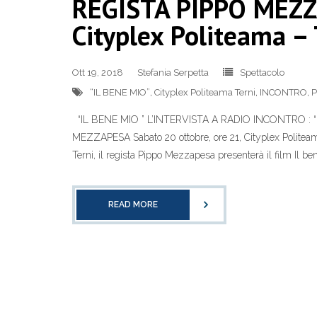
REGISTA PIPPO MEZZA
Cityplex Politeama – 
Ott 19, 2018
Stefania Serpetta
Spettacolo
“IL BENE MIO”
,
Cityplex Politeama Terni
,
INCONTRO
,
P
“IL BENE MIO ” L’INTERVISTA A RADIO INCONTRO : 
MEZZAPESA Sabato 20 ottobre, ore 21, Cityplex Politeama 
Terni, il regista Pippo Mezzapesa presenterà il film Il ben
READ MORE