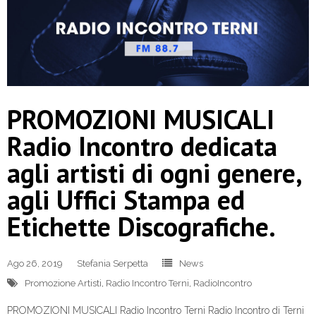
PROMOZIONI MUSICALI
Radio Incontro dedicata
agli artisti di ogni genere,
agli Uffici Stampa ed
Etichette Discografiche.
Ago 26, 2019
Stefania Serpetta
News
Promozione Artisti
,
Radio Incontro Terni
,
RadioIncontro
PROMOZIONI MUSICALI Radio Incontro Terni Radio Incontro di Terni