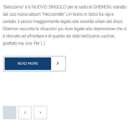
“Bellissimo” è il NUOVO SINGOLO per le radio di GHEMON, estratto
dal suo nuovo album “Mezzanotte” Un brano in bilico tra rap e
cantato, il pezzo maggiormente legato alle sonorità urban del disco.
Ghemon racconta le situazioni più dure legate alla depressione che si
è ritrovato ad affrontare e di quanto sia stato bellissimo uscirne,
graffiato ma vivo. Per […]
READ MORE
1
2