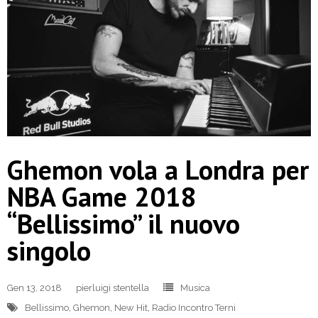
Ghemon vola a Londra per
NBA Game 2018
“Bellissimo” il nuovo
singolo
Gen 13, 2018
pierluigi stentella
Musica
Bellissimo
,
Ghemon
,
New Hit
,
Radio Incontro Terni