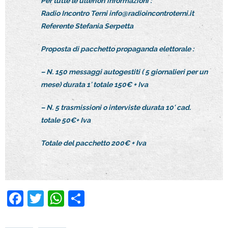
Per tutte le ulteriori informazioni :
Radio Incontro Terni info@radioincontroterni.it
Referente Stefania Serpetta
Proposta di pacchetto propaganda elettorale :
– N. 150 messaggi autogestiti ( 5 giornalieri per un
mese) durata 1′ totale 150€ + Iva
– N. 5 trasmissioni o interviste durata 10′ cad.
totale 50€+ Iva
Totale del pacchetto 200€ + Iva
F
T
W
C
a
wi
h
o