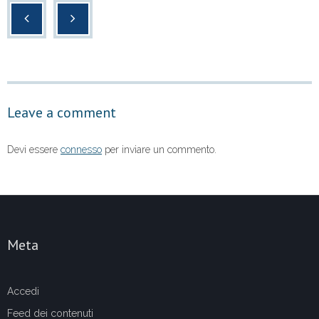
c
tt
at
n
e
er
s
di
b
A
vi
o
p
di
o
p
Leave a comment
k
Devi essere
connesso
per inviare un commento.
Meta
Accedi
Feed dei contenuti