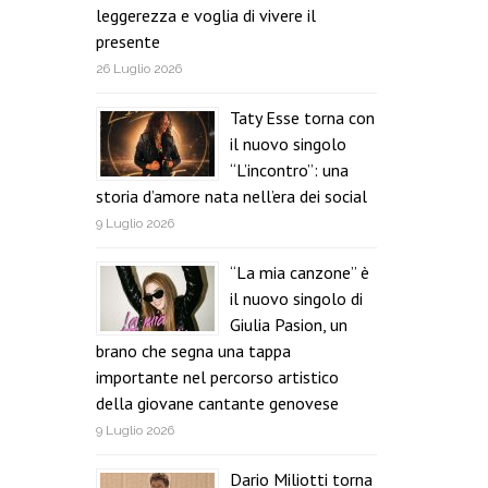
leggerezza e voglia di vivere il
presente
26 Luglio 2026
Taty Esse torna con
il nuovo singolo
“L’incontro”: una
storia d’amore nata nell’era dei social
9 Luglio 2026
“La mia canzone” è
il nuovo singolo di
Giulia Pasion, un
brano che segna una tappa
importante nel percorso artistico
della giovane cantante genovese
9 Luglio 2026
Dario Miliotti torna