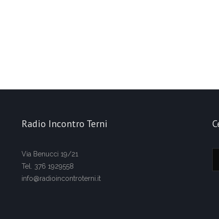
Radio Incontro Terni
C
Via Benucci 19/21
Tel. 376 1929558
info@radioincontroterni.it