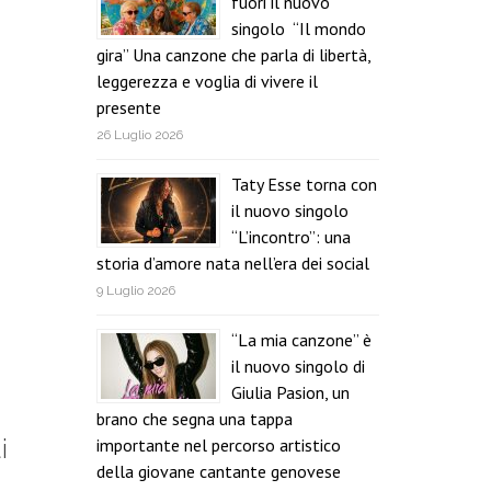
fuori il nuovo
singolo “Il mondo
gira” Una canzone che parla di libertà,
leggerezza e voglia di vivere il
presente
26 Luglio 2026
Taty Esse torna con
il nuovo singolo
“L’incontro”: una
storia d’amore nata nell’era dei social
9 Luglio 2026
“La mia canzone” è
il nuovo singolo di
Giulia Pasion, un
brano che segna una tappa
i
importante nel percorso artistico
della giovane cantante genovese