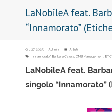
LaNobileA feat. Bar
“Innamorato” (Etic
Giu 27, 2025
Admin
Artisti
"Innamorato"
,
Barbara Catera
,
DMB Management
,
ETI
LaNobileA feat. Barba
singolo “Innamorato”