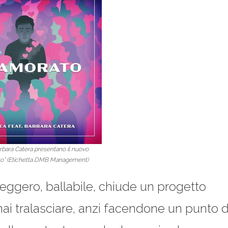
rbara Catera presentano il nuovo
to” (Etichetta DMB Management)
 leggero, ballabile, chiude un progetto
mai tralasciare, anzi facendone un punto d