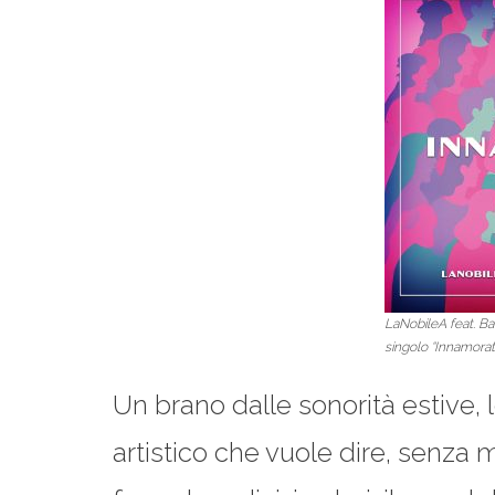
LaNobileA feat. Ba
singolo “Innamora
U
n brano dalle sonorità estive,
artistico che vuole dire, senza 