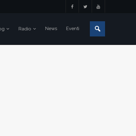
News
Eventi
og
Radio