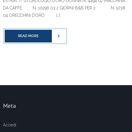
ESTRATTI: 01 OROLOGIO D’ORO DONNA N. 4494 02 MACCHINA
DA CAFFÈ N. 10296 03 2 GIORNI B&B PER 2 N. 9738
04 ORECCHINI D’ORO […]
READ MORE
Meta
Accedi