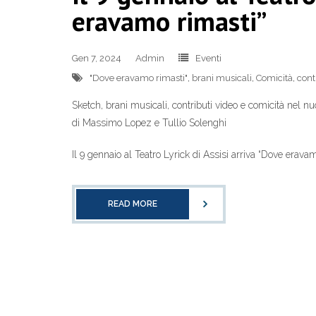
eravamo rimasti”
Gen 7, 2024
Admin
Eventi
"Dove eravamo rimasti"
,
brani musicali
,
Comicità
,
cont
Sketch, brani musicali, contributi video e comicità nel n
di Massimo Lopez e Tullio Solenghi
Il 9 gennaio al Teatro Lyrick di Assisi arriva “Dove erava
READ MORE