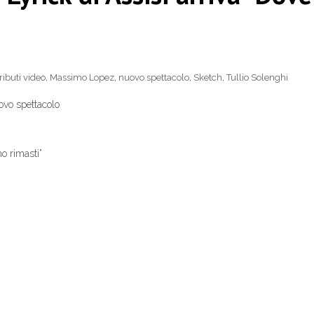
ributi video
,
Massimo Lopez
,
nuovo spettacolo
,
Sketch
,
Tullio Solenghi
uovo spettacolo
mo rimasti”