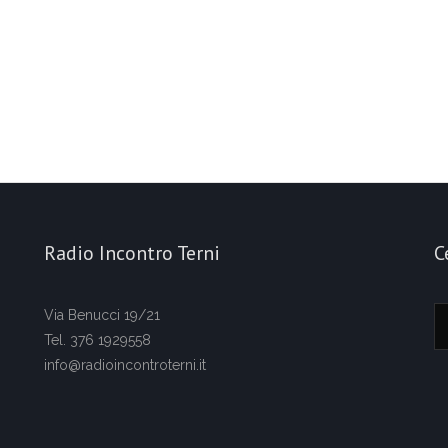
Radio Incontro Terni
C
Via Benucci 19/21
Tel. 376 1929558
info@radioincontroterni.it