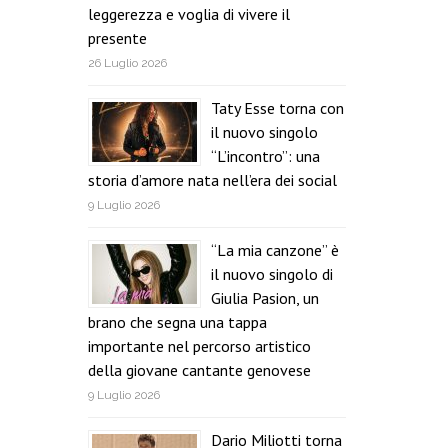
leggerezza e voglia di vivere il
presente
26 Luglio 2026
Taty Esse torna con
il nuovo singolo
“L’incontro”: una
storia d’amore nata nell’era dei social
9 Luglio 2026
“La mia canzone” è
il nuovo singolo di
Giulia Pasion, un
brano che segna una tappa
importante nel percorso artistico
della giovane cantante genovese
9 Luglio 2026
Dario Miliotti torna