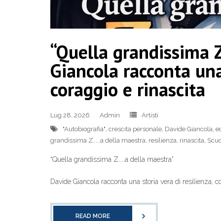
“Quella grandissima 
Giancola racconta una 
coraggio e rinascita
Lug 28, 2026
Admin
Artisti
"Autobiografia"
,
crescita personale
,
Davide Giancola
,
e
grandissima Z.....a della maestra
,
resilienza
,
rinascita
,
Scuo
“Quella grandissima Z…..a della maestra”
Davide Giancola racconta una storia vera di resilienza, co
READ MORE