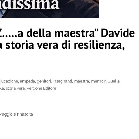
Z…..a della maestra” Davide
storia vera di resilienza,
ducazione
,
empatia
,
genitori
,
insegnanti
,
maestra
,
memoir
,
Quella
la
,
storia vera
,
Verdone Editore
raggio e rinascita