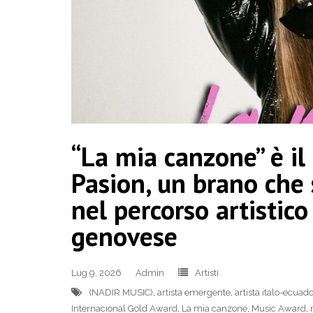
“La mia canzone” è il
Pasion, un brano che
nel percorso artistic
genovese
Lug 9, 2026
Admin
Artisti
(NADIR MUSIC)
,
artista emergente
,
artista italo-ecuad
Internacional Gold Award
,
La mia canzone
,
Music Award
,