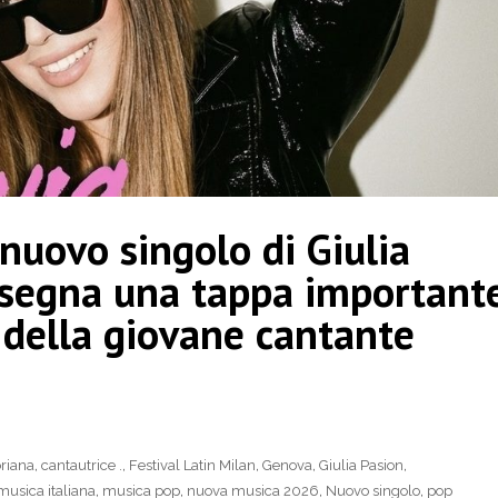
 nuovo singolo di Giulia
 segna una tappa important
o della giovane cantante
oriana
,
cantautrice .
,
Festival Latin Milan
,
Genova
,
Giulia Pasion
,
musica italiana
,
musica pop
,
nuova musica 2026
,
Nuovo singolo
,
pop