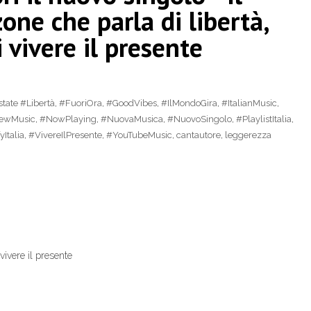
ne che parla di libertà,
 vivere il presente
tate #Libertà
,
#FuoriOra
,
#GoodVibes
,
#IlMondoGira
,
#ItalianMusic
,
ewMusic
,
#NowPlaying
,
#NuovaMusica
,
#NuovoSingolo
,
#PlaylistItalia
,
yItalia
,
#VivereIlPresente
,
#YouTubeMusic
,
cantautore
,
leggerezza
vivere il presente