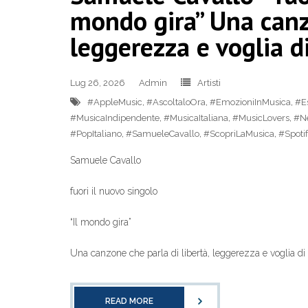
mondo gira” Una canzo
leggerezza e voglia di
Lug 26, 2026
Admin
Artisti
#AppleMusic
,
#AscoltaloOra
,
#EmozioniInMusica
,
#Es
#MusicaIndipendente
,
#MusicaItaliana
,
#MusicLovers
,
#N
#PopItaliano
,
#SamueleCavallo
,
#ScopriLaMusica
,
#Spotif
Samuele Cavallo
fuori il nuovo singolo
“Il mondo gira”
Una canzone che parla di libertà, leggerezza e voglia di 
READ MORE