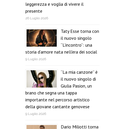
leggerezza e voglia di vivere il
presente
26 Luglio 2026
Taty Esse torna con
il nuovo singolo
“L’incontro”: una
storia d’amore nata nell’era dei social
9 Luglio 2026
“La mia canzone” è
il nuovo singolo di
Giulia Pasion, un
brano che segna una tappa
importante nel percorso artistico
della giovane cantante genovese
9 Luglio 2026
Dario Miliotti torna