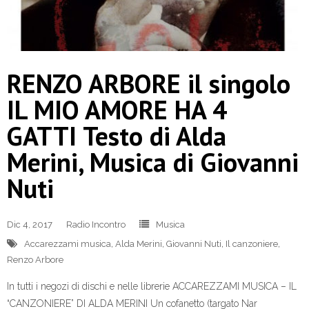
RENZO ARBORE il singolo
IL MIO AMORE HA 4
GATTI Testo di Alda
Merini, Musica di Giovanni
Nuti
Dic 4, 2017
Radio Incontro
Musica
Accarezzami musica
,
Alda Merini
,
Giovanni Nuti
,
Il canzoniere
,
Renzo Arbore
In tutti i negozi di dischi e nelle librerie ACCAREZZAMI MUSICA – IL
“CANZONIERE” DI ALDA MERINI Un cofanetto (targato Nar