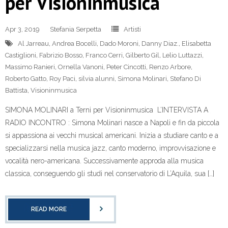
per Visioninmusica
Apr 3, 2019
Stefania Serpetta
Artisti
Al Jarreau
,
Andrea Bocelli
,
Dado Moroni
,
Danny Diaz.
,
Elisabetta
Castiglioni
,
Fabrizio Bosso
,
Franco Cerri
,
Gilberto Gil
,
Lelio Luttazzi
,
Massimo Ranieri
,
Ornella Vanoni
,
Peter Cincotti
,
Renzo Arbore
,
Roberto Gatto
,
Roy Paci
,
silvia alunni
,
Simona Molinari
,
Stefano Di
Battista
,
Visioninmusica
SIMONA MOLINARI a Terni per Visioninmusica L’INTERVISTA A
RADIO INCONTRO : Simona Molinari nasce a Napoli e fin da piccola
si appassiona ai vecchi musical americani. Inizia a studiare canto e a
specializzarsi nella musica jazz, canto moderno, improvvisazione e
vocalità nero-americana. Successivamente approda alla musica
classica, conseguendo gli studi nel conservatorio di L’Aquila, sua […]
READ MORE