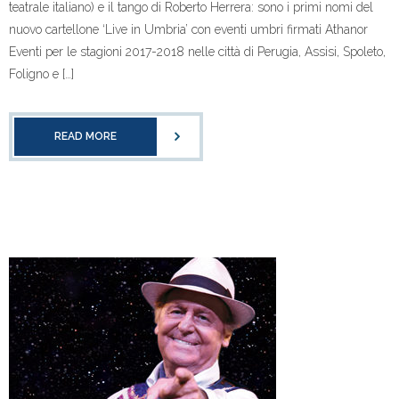
teatrale italiano) e il tango di Roberto Herrera: sono i primi nomi del
nuovo cartellone ‘Live in Umbria’ con eventi umbri firmati Athanor
Eventi per le stagioni 2017-2018 nelle città di Perugia, Assisi, Spoleto,
Foligno e […]
READ MORE