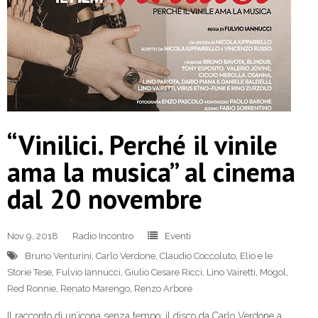
“Vinilici. Perché il vinile
ama la musica” al cinema
dal 20 novembre
Nov 9, 2018
Radio Incontro
Eventi
Bruno Venturini
,
Carlo Verdone
,
Claudio Coccoluto
,
Elio e le
Storie Tese
,
Fulvio Iannucci
,
Giulio Cesare Ricci
,
Lino Vairetti
,
Mogol
,
Red Ronnie
,
Renato Marengo
,
Renzo Arbore
Il racconto di un’icona senza tempo: il disco da Carlo Verdone a