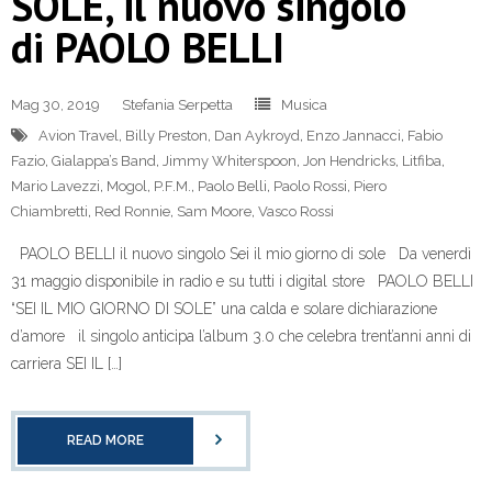
SOLE, il nuovo singolo
di PAOLO BELLI
Mag 30, 2019
Stefania Serpetta
Musica
Avion Travel
,
Billy Preston
,
Dan Aykroyd
,
Enzo Jannacci
,
Fabio
Fazio
,
Gialappa’s Band
,
Jimmy Whiterspoon
,
Jon Hendricks
,
Litfiba
,
Mario Lavezzi
,
Mogol
,
P.F.M.
,
Paolo Belli
,
Paolo Rossi
,
Piero
Chiambretti
,
Red Ronnie
,
Sam Moore
,
Vasco Rossi
PAOLO BELLI il nuovo singolo Sei il mio giorno di sole Da venerdì
31 maggio disponibile in radio e su tutti i digital store PAOLO BELLI
“SEI IL MIO GIORNO DI SOLE” una calda e solare dichiarazione
d’amore il singolo anticipa l’album 3.0 che celebra trent’anni anni di
carriera SEI IL […]
READ MORE