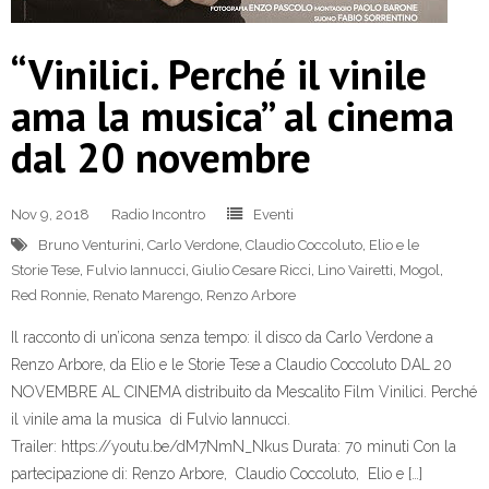
“Vinilici. Perché il vinile
ama la musica” al cinema
dal 20 novembre
Nov 9, 2018
Radio Incontro
Eventi
Bruno Venturini
,
Carlo Verdone
,
Claudio Coccoluto
,
Elio e le
Storie Tese
,
Fulvio Iannucci
,
Giulio Cesare Ricci
,
Lino Vairetti
,
Mogol
,
Red Ronnie
,
Renato Marengo
,
Renzo Arbore
Il racconto di un’icona senza tempo: il disco da Carlo Verdone a
Renzo Arbore, da Elio e le Storie Tese a Claudio Coccoluto DAL 20
NOVEMBRE AL CINEMA distribuito da Mescalito Film Vinilici. Perché
il vinile ama la musica di Fulvio Iannucci.
Trailer: https://youtu.be/dM7NmN_Nkus Durata: 70 minuti Con la
partecipazione di: Renzo Arbore, Claudio Coccoluto, Elio e […]