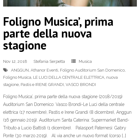
Foligno Musica’, prima
parte della nuova
stagione
Nov 12, 2018
Stefania Serpetta
Musica
ANGGUN
,
Athanor Eventi
,
Foligno Auditorium San Domenico
,
Foligno Musica
,
LE LUCI DELLA CENTRALE ELETTRICA
,
nuova
stagione
,
Pastis e IRENE GRANDI
,
VASCO BRONDI
Foligno Musica’, prima parte della nuova stagione (2018/2019)
Auditorium San Domenico: Vasco Brondi-Le Luci della centrale
elettrica (17 novembre), Pastis e Irene Grandi (8 dicembre), Anggun
(16 gennaio 2019). Auditorium Santa Caterina: Supermarket Band-
Tributo a Lucio Battisti (1 dicembre). Palasport Paternesi: Gabry
Ponte (30 marzo 2019). Al via anche un nuovo format (corso […]