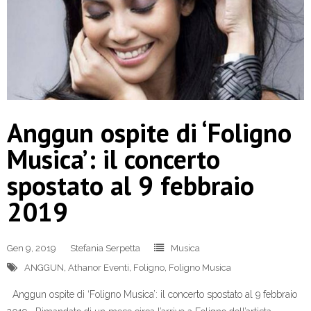
Anggun ospite di ‘Foligno
Musica’: il concerto
spostato al 9 febbraio
2019
Gen 9, 2019
Stefania Serpetta
Musica
ANGGUN
,
Athanor Eventi
,
Foligno
,
Foligno Musica
Anggun ospite di ‘Foligno Musica’: il concerto spostato al 9 febbraio