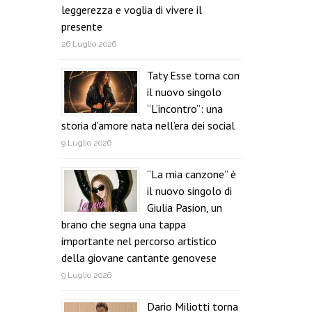
leggerezza e voglia di vivere il
presente
26 Luglio 2026
Taty Esse torna con
il nuovo singolo
“L’incontro”: una
storia d’amore nata nell’era dei social
9 Luglio 2026
“La mia canzone” è
il nuovo singolo di
Giulia Pasion, un
brano che segna una tappa
importante nel percorso artistico
della giovane cantante genovese
9 Luglio 2026
Dario Miliotti torna