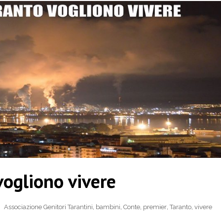
vogliono vivere
Associazione Genitori Tarantini
,
bambini
,
Conte
,
premier
,
Taranto
,
vivere