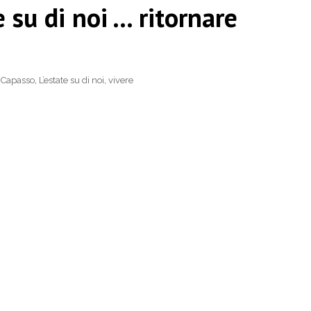
 su di noi … ritornare
 Capasso
,
L’estate su di noi
,
vivere