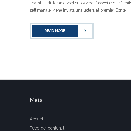
I bambini di Taranto vogliono vivere L’associazione Geni
settimanale, viene inviata una lettera al premier Conte
READ MORE
Meta
Accedi
Feed dei contenuti