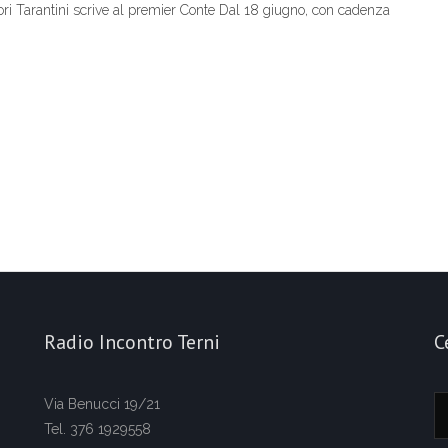
tori Tarantini scrive al premier Conte Dal 18 giugno, con cadenza
Radio Incontro Terni
C
Via Benucci 19/21
Tel. 376 1929558