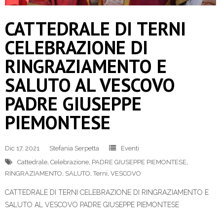
CATTEDRALE DI TERNI
CELEBRAZIONE DI
RINGRAZIAMENTO E
SALUTO AL VESCOVO
PADRE GIUSEPPE
PIEMONTESE
Dic 17, 2021
Stefania Serpetta
Eventi
Cattedrale
,
Celebrazione
,
PADRE GIUSEPPE PIEMONTESE
,
RINGRAZIAMENTO
,
SALUTO
,
Terni
,
VESCOVO
CATTEDRALE DI TERNI CELEBRAZIONE DI RINGRAZIAMENTO E
SALUTO AL VESCOVO PADRE GIUSEPPE PIEMONTESE