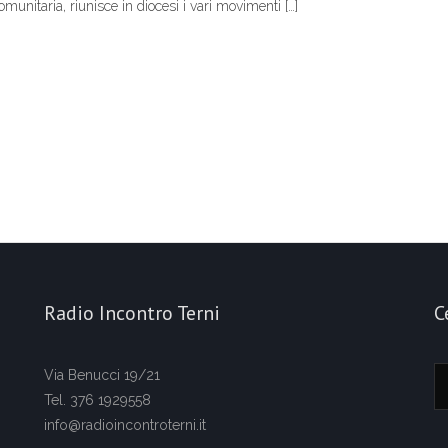
unitaria, riunisce in diocesi i vari movimenti […]
Radio Incontro Terni
C
Via Benucci 19/21
Tel. 376 1929558
info@radioincontroterni.it