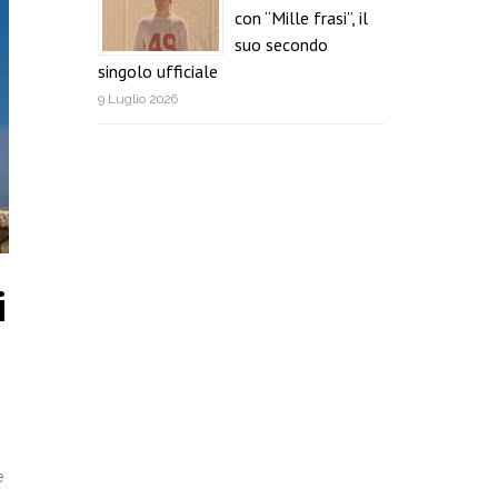
con “Mille frasi”, il
suo secondo
singolo ufficiale
9 Luglio 2026
i
e