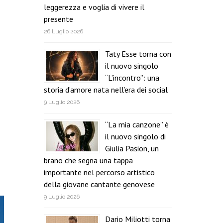
leggerezza e voglia di vivere il
presente
26 Luglio 2026
Taty Esse torna con
il nuovo singolo
“L’incontro”: una
storia d’amore nata nell’era dei social
9 Luglio 2026
“La mia canzone” è
il nuovo singolo di
Giulia Pasion, un
brano che segna una tappa
importante nel percorso artistico
della giovane cantante genovese
9 Luglio 2026
Dario Miliotti torna