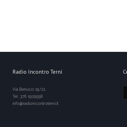
Radio Incontro Terni
C
Via Benucci 19/21
Tel. 376 1929558
info@radioincontroterni.it