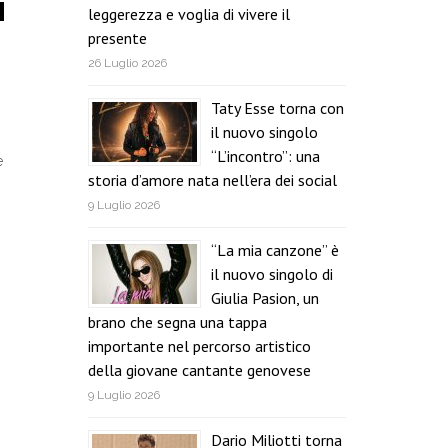
i
leggerezza e voglia di vivere il
presente
26 Luglio 2026
Taty Esse torna con
il nuovo singolo
“L’incontro”: una
e
storia d’amore nata nell’era dei social
9 Luglio 2026
“La mia canzone” è
il nuovo singolo di
Giulia Pasion, un
brano che segna una tappa
importante nel percorso artistico
della giovane cantante genovese
9 Luglio 2026
Dario Miliotti torna