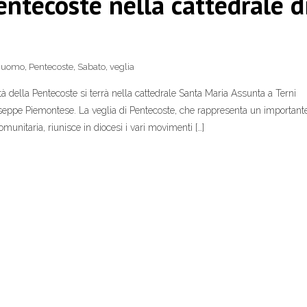
entecoste nella cattedrale d
uomo
,
Pentecoste
,
Sabato
,
veglia
ità della Pentecoste si terrà nella cattedrale Santa Maria Assunta a Terni
seppe Piemontese. La veglia di Pentecoste, che rappresenta un important
unitaria, riunisce in diocesi i vari movimenti […]