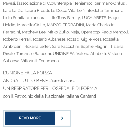
Pavesi
,
l’associazione di Clownterapia “Teniamoci per mano Onlus”
,
Lara La Zia
,
Laura Freddi
,
Le Dolce Vita
,
Le Ninfe della Tammorra
,
Lidia Schillaci e ancora
,
Little Tony Family
,
LUCA ABETE
,
Mago
Heldin
,
Marcello Cirillo
,
MARCO FERRADINI
,
Marta Charlotte
Ferradini
,
Matthew Lee
,
Mirko Zullo
,
Neja
,
Operapop
,
Paolo Mengoli
,
Roberto Ferrari
,
Rosario Albanese
,
Ross di Gigi e Ross
,
Rossella
Ambrosini
,
Roxana Lefter
,
Sara Facciolini
,
Sophie Magrini
,
Tiziana
Rivale
,
Turchese Baracchi
,
UNIONE FA
,
Valeria Altobelli
,
Viktoria
Subaeva
,
Vittorio Il Fenomeno
L’UNIONE FA LA FORZA
ANDRA’ TUTTO BENE #iorestoacasa
UN RESPIRATORE PER L’OSPEDALE DI FORMIA
con il Patrocinio della Nazionale Italiana Cantanti
READ MORE