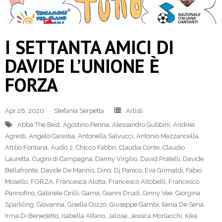
I SETTANTA AMICI DI
DAVIDE L’UNIONE È
FORZA
Apr 28, 2020
Stefania Serpetta
Artisti
Abba The Best
,
Agostino Penna
,
Alessandro Gubbini
,
Andrea
Agresti
,
Angelo Carestia
,
Antonella Salvucci
,
Antonio Mezzancella
,
Attilio Fontana
,
Audio 2
,
Chicco Fabbri
,
Claudia Conte
,
Claudio
Lauretta
,
Cugini di Campagna
,
Danny Virgilio
,
David Pratelli
,
Davide
Bellafronte
,
Davide De Marinis
,
Dino
,
Dj Panico
,
Eva Grimaldi
,
Fabio
Mosello
,
FORZA
,
Francesca Alotta
,
Francesco Altobelli
,
Francesco
Pannofino
,
Gabriele Cirilli
,
Gama
,
Gianni Drudi
,
Ginny Vee
,
Giorgina
Sparkling
,
Giovanna
,
Gisella Cozzo
,
Giuseppe Gambi
,
Ilenia De Sena
,
Irma Di Benedetto
,
Isabella Alfano
,
Jalisse
,
Jessica Morlacchi
,
Kika