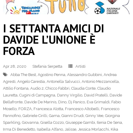
I SETTANTA AMICI DI
DAVIDE L’UNIONE È
FORZA
Apr 28, 2020
Stefania Serpetta
Artisti
Abba The Best
,
Agostino Penna
,
Alessandro Gubbini
,
Andrea
Agresti
,
Angelo Carestia
,
Antonella Salvucci
,
Antonio Mezzancella
,
Attilio Fontana
,
Audio 2
,
Chicco Fabbri
,
Claudia Conte
,
Claudio
Lauretta
,
Cugini di Campagna
,
Danny Virgilio
,
David Pratelli
,
Davide
Bellafronte
,
Davide De Marinis
,
Dino
,
Dj Panico
,
Eva Grimaldi
,
Fabio
Mosello
,
FORZA
,
Francesca Alotta
,
Francesco Altobelli
,
Francesco
Pannofino
,
Gabriele Cirilli
,
Gama
,
Gianni Drudi
,
Ginny Vee
,
Giorgina
Sparkling
,
Giovanna
,
Gisella Cozzo
,
Giuseppe Gambi
,
Ilenia De Sena
,
Irma Di Benedetto
,
Isabella Alfano
,
Jalisse
,
Jessica Morlacchi
,
Kika