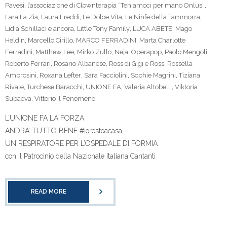
Pavesi
,
l’associazione di Clownterapia “Teniamoci per mano Onlus”
,
Lara La Zia
,
Laura Freddi
,
Le Dolce Vita
,
Le Ninfe della Tammorra
,
Lidia Schillaci e ancora
,
Little Tony Family
,
LUCA ABETE
,
Mago
Heldin
,
Marcello Cirillo
,
MARCO FERRADINI
,
Marta Charlotte
Ferradini
,
Matthew Lee
,
Mirko Zullo
,
Neja
,
Operapop
,
Paolo Mengoli
,
Roberto Ferrari
,
Rosario Albanese
,
Ross di Gigi e Ross
,
Rossella
Ambrosini
,
Roxana Lefter
,
Sara Facciolini
,
Sophie Magrini
,
Tiziana
Rivale
,
Turchese Baracchi
,
UNIONE FA
,
Valeria Altobelli
,
Viktoria
Subaeva
,
Vittorio Il Fenomeno
L’UNIONE FA LA FORZA
ANDRA’ TUTTO BENE #iorestoacasa
UN RESPIRATORE PER L’OSPEDALE DI FORMIA
con il Patrocinio della Nazionale Italiana Cantanti
READ MORE