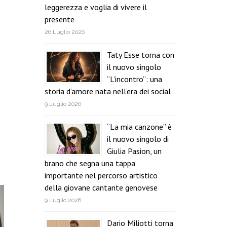
leggerezza e voglia di vivere il
presente
26 Luglio 2026
Taty Esse torna con
il nuovo singolo
“L’incontro”: una
storia d’amore nata nell’era dei social
9 Luglio 2026
“La mia canzone” è
il nuovo singolo di
Giulia Pasion, un
brano che segna una tappa
importante nel percorso artistico
della giovane cantante genovese
9 Luglio 2026
Dario Miliotti torna