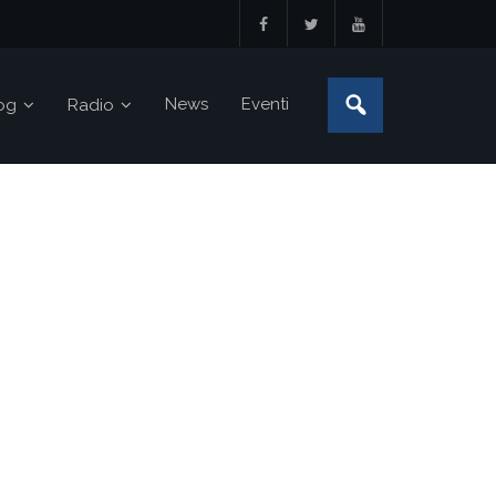
News
Eventi
og
Radio