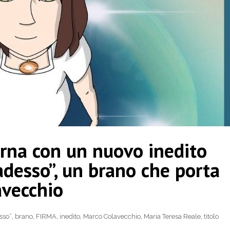
orna con un nuovo inedito
 adesso”, un brano che porta
avecchio
esso”
,
brano
,
FIRMA
,
inedito
,
Marco Colavecchio
,
Maria Teresa Reale
,
titolo