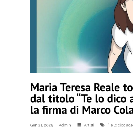
Maria Teresa Reale t
dal titolo “Te lo dico
la firma di Marco Col
Gen 21, 2025
Admin
Artisti
“Te lo dico ad