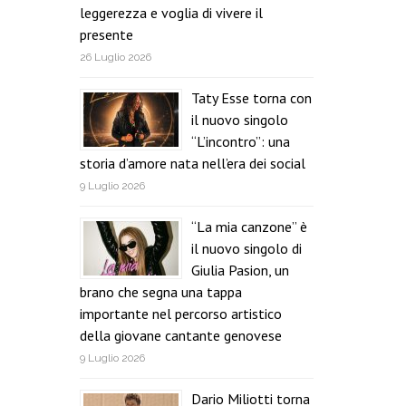
leggerezza e voglia di vivere il
presente
26 Luglio 2026
Taty Esse torna con
il nuovo singolo
“L’incontro”: una
storia d’amore nata nell’era dei social
9 Luglio 2026
“La mia canzone” è
il nuovo singolo di
Giulia Pasion, un
brano che segna una tappa
importante nel percorso artistico
della giovane cantante genovese
9 Luglio 2026
Dario Miliotti torna