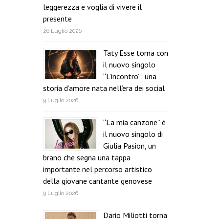
leggerezza e voglia di vivere il
presente
26 Luglio 2026
Taty Esse torna con
il nuovo singolo
“L’incontro”: una
storia d’amore nata nell’era dei social
9 Luglio 2026
“La mia canzone” è
il nuovo singolo di
Giulia Pasion, un
brano che segna una tappa
importante nel percorso artistico
della giovane cantante genovese
9 Luglio 2026
Dario Miliotti torna