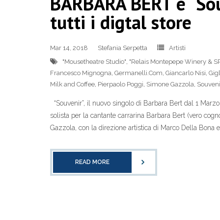
BARBARA BERT è “Souv
tutti i digtal store
Mar 14, 2018
Stefania Serpetta
Artisti
"Mousetheatre Studio"
,
"Relais Montepepe Winery & S
Francesco Mignogna
,
Germanelli.Com
,
Giancarlo Nisi
,
Gigl
Milk and Coffee
,
Pierpaolo Poggi
,
Simone Gazzola
,
Souveni
“Souvenir”, il nuovo singolo di Barbara Bert dal 1 Marzo i
solista per la cantante carrarina Barbara Bert (vero cogn
Gazzola, con la direzione artistica di Marco Della Bona e 
READ MORE