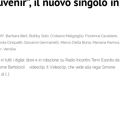
enir”, il nuovo singolo in
PA"
,
Barbara Bert
,
Bobby Solo
,
Cristiano Malgioglio
,
Florence Cavaliere
,
iola Cinquetti
,
Giovanni Germanelli
,
Marco Della Bona
,
Mariana Ramos
,
r
,
Versilia.
n tutti i digtal store e in rotazione su Radio Incontro Terni Esordio da
ome Bertoloni). videoclip: Il Videoclip, che vede alla regia Simone
di […]