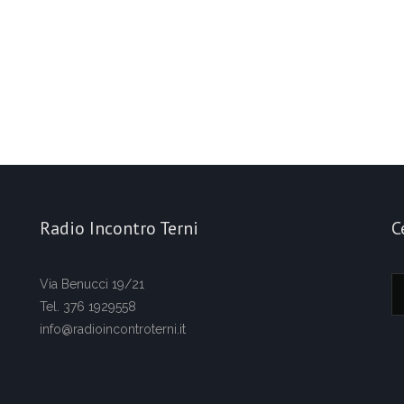
Radio Incontro Terni
C
Via Benucci 19/21
Tel. 376 1929558
info@radioincontroterni.it