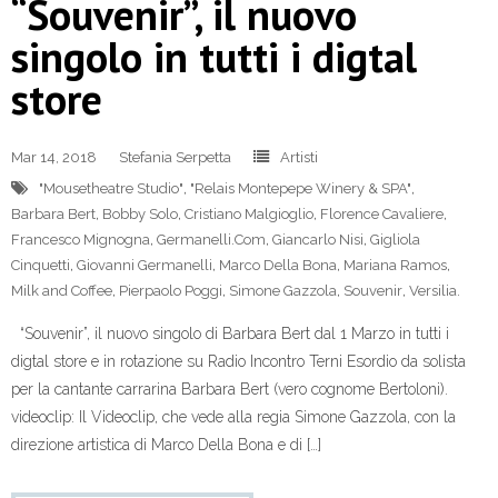
“Souvenir”, il nuovo
singolo in tutti i digtal
store
Mar 14, 2018
Stefania Serpetta
Artisti
"Mousetheatre Studio"
,
"Relais Montepepe Winery & SPA"
,
Barbara Bert
,
Bobby Solo
,
Cristiano Malgioglio
,
Florence Cavaliere
,
Francesco Mignogna
,
Germanelli.Com
,
Giancarlo Nisi
,
Gigliola
Cinquetti
,
Giovanni Germanelli
,
Marco Della Bona
,
Mariana Ramos
,
Milk and Coffee
,
Pierpaolo Poggi
,
Simone Gazzola
,
Souvenir
,
Versilia.
“Souvenir”, il nuovo singolo di Barbara Bert dal 1 Marzo in tutti i
digtal store e in rotazione su Radio Incontro Terni Esordio da solista
per la cantante carrarina Barbara Bert (vero cognome Bertoloni).
videoclip: Il Videoclip, che vede alla regia Simone Gazzola, con la
direzione artistica di Marco Della Bona e di […]