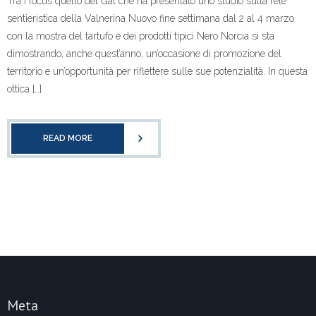
Tra i focus quello del Gal che ha presentato uno studio sulla rete
sentieristica della Valnerina Nuovo fine settimana dal 2 al 4 marzo
con la mostra del tartufo e dei prodotti tipici Nero Norcia si sta
dimostrando, anche quest’anno, un’occasione di promozione del
territorio e un’opportunità per riflettere sulle sue potenzialità. In questa
ottica […]
READ MORE
Meta