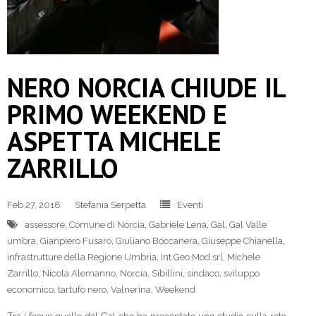
NERO NORCIA CHIUDE IL
PRIMO WEEKEND E
ASPETTA MICHELE
ZARRILLO
Feb 27, 2018
Stefania Serpetta
Eventi
assessore
,
Comune di Norcia
,
Gabriele Lena
,
Gal
,
Gal Valle
umbra
,
Gianpiero Fusaro
,
Giuliano Boccanera
,
Giuseppe Chianella
,
infrastrutture della Regione Umbria
,
Int.Geo.Mod.srl
,
Michele
Zarrillo
,
Nicola Alemanno
,
Norcia
,
Sibillini
,
sindaco
,
sviluppo
economico
,
tartufo nero
,
Valnerina
,
Weekend