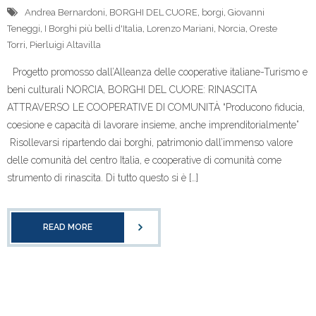
Andrea Bernardoni
,
BORGHI DEL CUORE
,
borgi
,
Giovanni
Teneggi
,
I Borghi più belli d'Italia
,
Lorenzo Mariani
,
Norcia
,
Oreste
Torri
,
Pierluigi Altavilla
Progetto promosso dall’Alleanza delle cooperative italiane-Turismo e
beni culturali NORCIA, BORGHI DEL CUORE: RINASCITA
ATTRAVERSO LE COOPERATIVE DI COMUNITÀ “Producono fiducia,
coesione e capacità di lavorare insieme, anche imprenditorialmente”
Risollevarsi ripartendo dai borghi, patrimonio dall’immenso valore
delle comunità del centro Italia, e cooperative di comunità come
strumento di rinascita. Di tutto questo si è […]
READ MORE