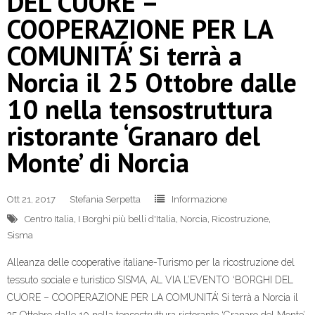
DEL CUORE –
COOPERAZIONE PER LA
COMUNITÁ’ Si terrà a
Norcia il 25 Ottobre dalle
10 nella tensostruttura
ristorante ‘Granaro del
Monte’ di Norcia
Ott 21, 2017
Stefania Serpetta
Informazione
Centro Italia
,
I Borghi più belli d'Italia
,
Norcia
,
Ricostruzione
,
Sisma
Alleanza delle cooperative italiane-Turismo per la ricostruzione del
tessuto sociale e turistico SISMA, AL VIA L’EVENTO ‘BORGHI DEL
CUORE – COOPERAZIONE PER LA COMUNITÁ’ Si terrà a Norcia il
25 Ottobre dalle 10 nella tensostruttura ristorante ‘Granaro del Monte’