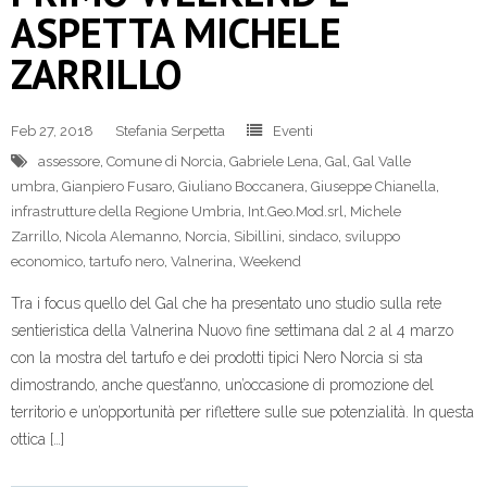
ASPETTA MICHELE
ZARRILLO
Feb 27, 2018
Stefania Serpetta
Eventi
assessore
,
Comune di Norcia
,
Gabriele Lena
,
Gal
,
Gal Valle
umbra
,
Gianpiero Fusaro
,
Giuliano Boccanera
,
Giuseppe Chianella
,
infrastrutture della Regione Umbria
,
Int.Geo.Mod.srl
,
Michele
Zarrillo
,
Nicola Alemanno
,
Norcia
,
Sibillini
,
sindaco
,
sviluppo
economico
,
tartufo nero
,
Valnerina
,
Weekend
Tra i focus quello del Gal che ha presentato uno studio sulla rete
sentieristica della Valnerina Nuovo fine settimana dal 2 al 4 marzo
con la mostra del tartufo e dei prodotti tipici Nero Norcia si sta
dimostrando, anche quest’anno, un’occasione di promozione del
territorio e un’opportunità per riflettere sulle sue potenzialità. In questa
ottica […]