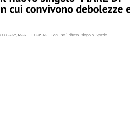
in cui convivono debolezze 
CO GRAY
,
MARE DI CRISTALLI
,
on line ‘
,
riflessi
,
singolo
,
Spazio