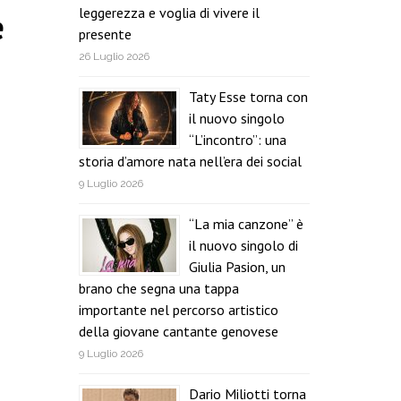
leggerezza e voglia di vivere il
e
presente
26 Luglio 2026
Taty Esse torna con
il nuovo singolo
“L’incontro”: una
storia d’amore nata nell’era dei social
9 Luglio 2026
“La mia canzone” è
il nuovo singolo di
Giulia Pasion, un
brano che segna una tappa
importante nel percorso artistico
della giovane cantante genovese
9 Luglio 2026
Dario Miliotti torna