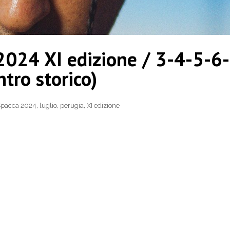
2024 XI edizione / 3-4-5-6-
ntro storico)
Spacca 2024
,
luglio
,
perugia
,
XI edizione