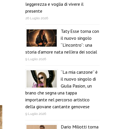
leggerezza e voglia di vivere il
presente
26 Luglio 2026
Taty Esse torna con
il nuovo singolo
“L’incontro”: una
storia d’amore nata nell’era dei social
9 Luglio 2026
“La mia canzone” è
il nuovo singolo di
Giulia Pasion, un
brano che segna una tappa
importante nel percorso artistico
della giovane cantante genovese
9 Luglio 2026
Dario Miliotti torna