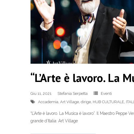
“L’Arte è lavoro. La M
Giu 11, 2021
Stefania Serpetta
Eventi
Accademia
,
Art Village
,
dirige
,
HUB CULTURALE
,
ITAL
“L’Arte è lavoro. La Musica è lavoro”. Il Maestro Peppe V
grande d’Italia: Art Village