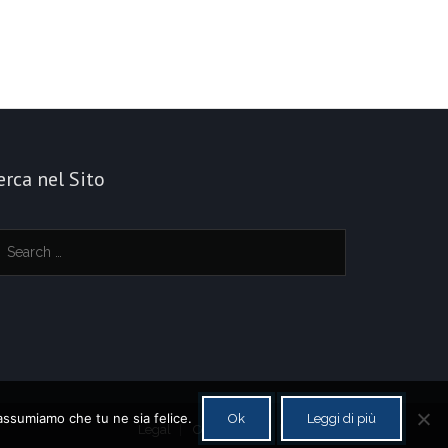
erca nel Sito
 assumiamo che tu ne sia felice.
Ok
Leggi di più
Legal
Cookie policy
Contatti