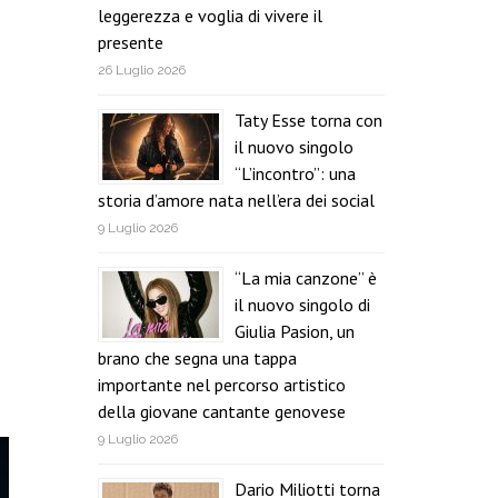
leggerezza e voglia di vivere il
presente
26 Luglio 2026
Taty Esse torna con
il nuovo singolo
“L’incontro”: una
storia d’amore nata nell’era dei social
9 Luglio 2026
“La mia canzone” è
il nuovo singolo di
Giulia Pasion, un
brano che segna una tappa
importante nel percorso artistico
della giovane cantante genovese
9 Luglio 2026
Dario Miliotti torna