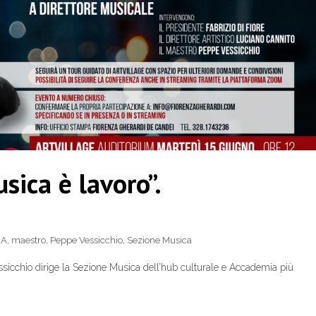
usica è lavoro”.
IA
,
maestro
,
Peppe Vessicchio
,
Sezione Musica
essicchio dirige la Sezione Musica dell’hub culturale e Accademia più