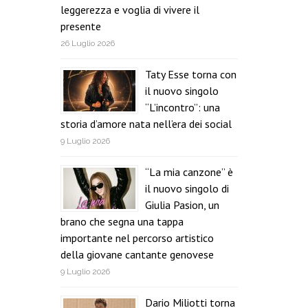
leggerezza e voglia di vivere il
presente
26 Luglio 2026
Taty Esse torna con
il nuovo singolo
“L’incontro”: una
storia d’amore nata nell’era dei social
9 Luglio 2026
“La mia canzone” è
il nuovo singolo di
Giulia Pasion, un
brano che segna una tappa
importante nel percorso artistico
della giovane cantante genovese
9 Luglio 2026
Dario Miliotti torna