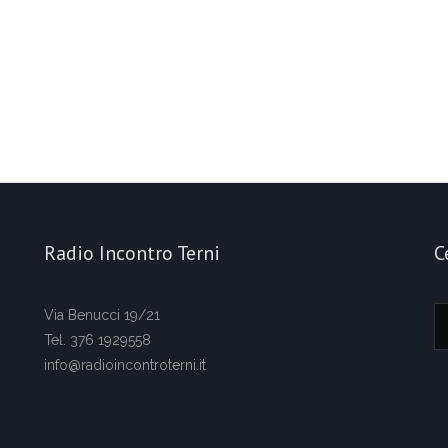
Radio Incontro Terni
C
Via Benucci 19/21
Tel. 376 1929558
info@radioincontroterni.it