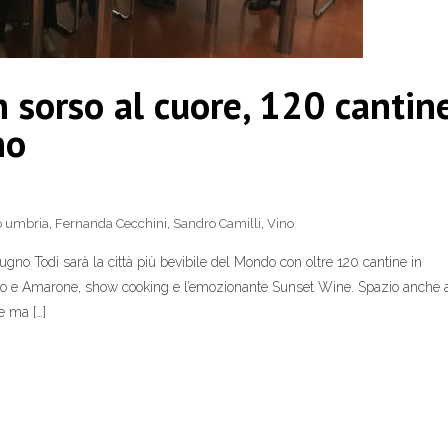
sorso al cuore, 120 cantin
no
o umbria
,
Fernanda Cecchini
,
Sandro Camilli
,
Vino
di sarà la città più bevibile del Mondo con oltre 120 cantine in
to e Amarone, show cooking e l’emozionante Sunset Wine. Spazio anche 
e ma […]