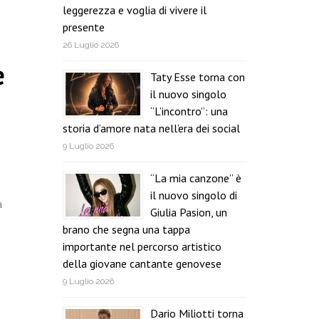
leggerezza e voglia di vivere il
presente
26 Luglio 2026
e
Taty Esse torna con
il nuovo singolo
“L’incontro”: una
storia d’amore nata nell’era dei social
9 Luglio 2026
“La mia canzone” è
il nuovo singolo di
a
Giulia Pasion, un
brano che segna una tappa
importante nel percorso artistico
della giovane cantante genovese
9 Luglio 2026
Dario Miliotti torna