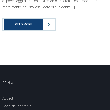
di personaggi di maschili. Riteniamo anacronistico e soprattutto
moralmente ingiusto, escludere quelle donne […]
READ MORE
Meta
Accedi
Feed dei contenuti