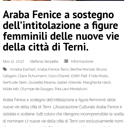
Araba Fenice a sostegno
dell’intitolazione a figure
femminili delle nuove vie
della città di Terni.
Nov 12, 2017
Stefania Serpetta
Informazione
Amelia Earhart
,
Araba Fenice Terni
,
Berthe Morisot
,
Bruno
Caligani
,
Clara Schumann
,
Coco Chanel
,
Edith Piaf
,
Frida Khalo
,
Gertrude Stein
,
Giulietta Masina
,
Isabel Allende
,
Margherita Hack
,
Nilde Iotti
,
Olympe de Gouges
,
Rita Levi Montalcini
Araba Fenice a sostegno dell’intitolazione a figure femminili delle
nuove vie della città di Terni. L’Associazione Culturale Araba Fenice è
solidale e sostiene, tutti coloro che ritengono incomprensibile la scelta
di nominare 17 nuove vie della città di Terni con esclusivamente nomi