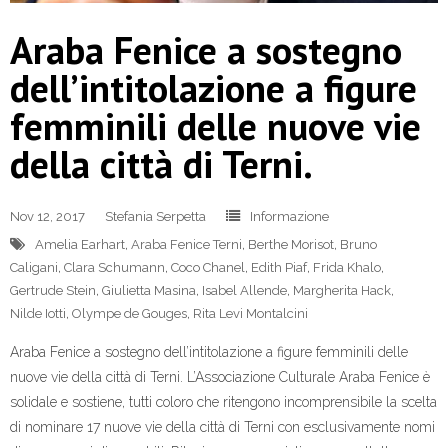
Araba Fenice a sostegno
dell’intitolazione a figure
femminili delle nuove vie
della città di Terni.
Nov 12, 2017
Stefania Serpetta
Informazione
Amelia Earhart
,
Araba Fenice Terni
,
Berthe Morisot
,
Bruno
Caligani
,
Clara Schumann
,
Coco Chanel
,
Edith Piaf
,
Frida Khalo
,
Gertrude Stein
,
Giulietta Masina
,
Isabel Allende
,
Margherita Hack
,
Nilde Iotti
,
Olympe de Gouges
,
Rita Levi Montalcini
Araba Fenice a sostegno dell’intitolazione a figure femminili delle
nuove vie della città di Terni. L’Associazione Culturale Araba Fenice è
solidale e sostiene, tutti coloro che ritengono incomprensibile la scelta
di nominare 17 nuove vie della città di Terni con esclusivamente nomi