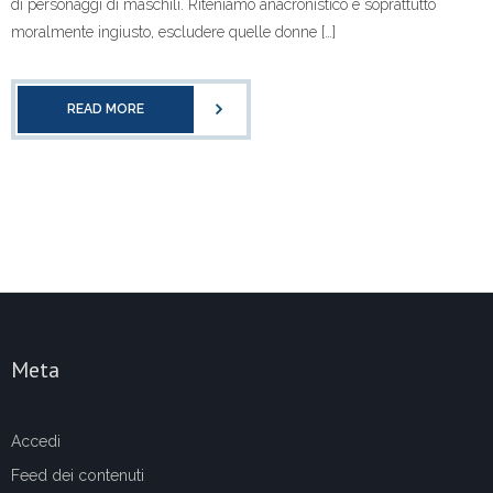
di personaggi di maschili. Riteniamo anacronistico e soprattutto
moralmente ingiusto, escludere quelle donne […]
READ MORE
Meta
Accedi
Feed dei contenuti