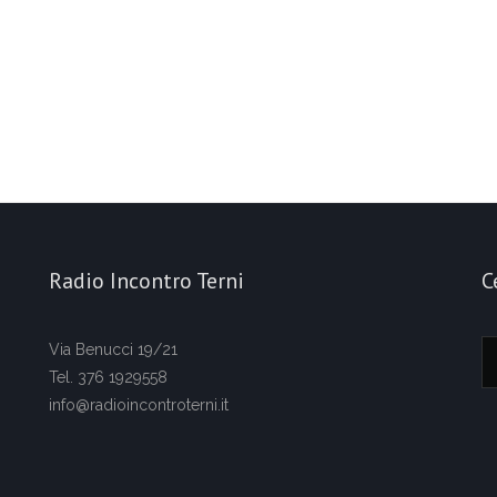
Radio Incontro Terni
C
Via Benucci 19/21
Tel. 376 1929558
info@radioincontroterni.it