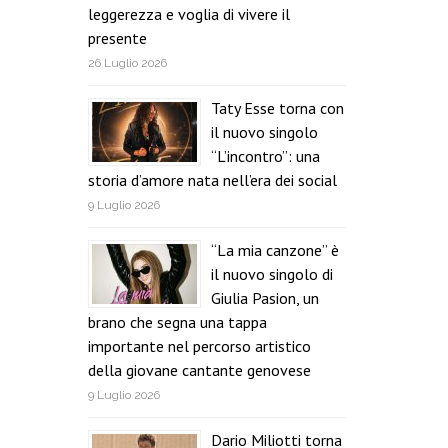
leggerezza e voglia di vivere il
presente
26 Luglio 2026
Taty Esse torna con
il nuovo singolo
“L’incontro”: una
storia d’amore nata nell’era dei social
9 Luglio 2026
“La mia canzone” è
il nuovo singolo di
Giulia Pasion, un
brano che segna una tappa
importante nel percorso artistico
della giovane cantante genovese
9 Luglio 2026
Dario Miliotti torna