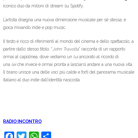
iconico duo da milioni di stream su Spotify.
L’artista disegna una nuova dimensione musicale per sé stessa, e
gioca mixando indie e pop music.
Il testo è ricco di riferimenti al mondo del cinema e dello spettacolo, a
partire dallo stesso titolo. “
John Travolta
” racconta di un rapporto
ormai al capolinea, dove vediamo un
lui
ancorato al ricordo di
una
lei
che invece è ormai pronta a lasciarsi andare a una nuova vita.
Il brano unisce una delle voci più calde e forti del panorama musicale
italiano al duo indie dall’identità nascosta.
RADIO INCONTRO
F
T
W
C