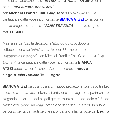
dopo la collaborazione su
“
INTRO
”
con
J-AX,
con
Ultimo
per il
brano
“
RISPARMIO UN SOGNO
”
con
Michael Franti
e
Chili Giaguaro
su “
DA DOMANI
”, la
cantautrice dalla voce inconfondibile
BIANCA ATZEI
torna con un
nuovo progetto e pubblica
“
JOHN TRAVOLTA
”
il nuovo singolo
feat.
LEGNO
A sei anni dall’uscita dell’album “
Bianco e nero
”, dopo la
collaborazione su “
Intro
” con J-Ax, con Ultimo per il brano
“
Risparmio un sogno
”, con Michael Franti e Chili Giaguaro su “
Da
Domani
”, la cantautrice dalla voce inconfondibile
BIANCA
ATZEI
pubblica per l’etichetta Apollo Records il
nuovo
singolo
“
John Travolta
”
feat.
Legno
.
BIANCA ATZEI
dà così il via a un nuovo progetto, in cui il suo timbro
speciale e la sua voce intensa si uniscono alla voglia di sperimentare
piegando le barriere dei singoli generi musicali, rendendole più fluide.
Nasce così
“John Travolta”
, brano che sancisce l’inizio di un nuovo
percorso per la cantautrice che incontra la graffiante voce dei
Legno
,